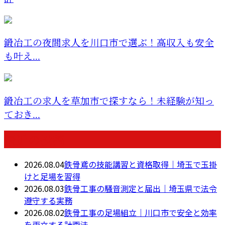
鍛冶工の夜間求人を川口市で選ぶ！高収入も安全
も叶え...
鍛冶工の求人を草加市で探すなら！未経験が知っ
ておき...
最近の投稿
2026.08.04
鉄骨鳶の技能講習と資格取得｜埼玉で玉掛
けと足場を習得
2026.08.03
鉄骨工事の騒音測定と届出｜埼玉県で法令
遵守する実務
2026.08.02
鉄骨工事の足場組立｜川口市で安全と効率
を両立する計画法