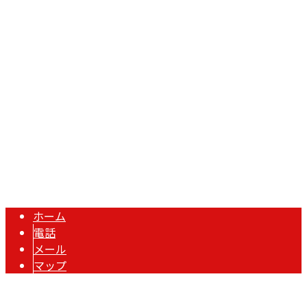
〒334-0062
埼玉県川口市榛松875-1
Googleマップで確認する
担当者直通：090-1774-5717 FAX：048-242-3277 ※求人
媒体・広告関係の営業電話固くお断り
秋元工業株式会社は埼玉県川口市の鉄骨業者です｜求人中
Copyright © 川口市などで鍛冶工事や鉄骨工事なら秋元工業株式会社にお
まかせ. All rights reserved.
ホーム
電話
メール
マップ