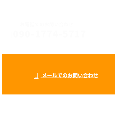
CONTACT
お電話でのお問い合わせ
090-1774-5717
川口市
受付／8：00 ～ 17：00
※求人媒体・広告関係の営業電話固くお断り
メールでのお問い合わせ
などで鍛冶工事や鉄骨工事なら秋元工業
株式会社におまかせ