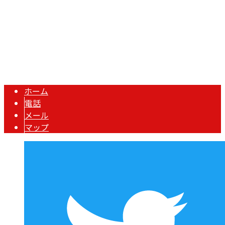
秋元工業株式会社は埼玉県川口市の鉄骨業者です｜求人中
Copyright © 川口市などで鍛冶工事や鉄骨工事なら秋元工業株式会社にお
まかせ. All rights reserved.
ホーム
電話
メール
マップ