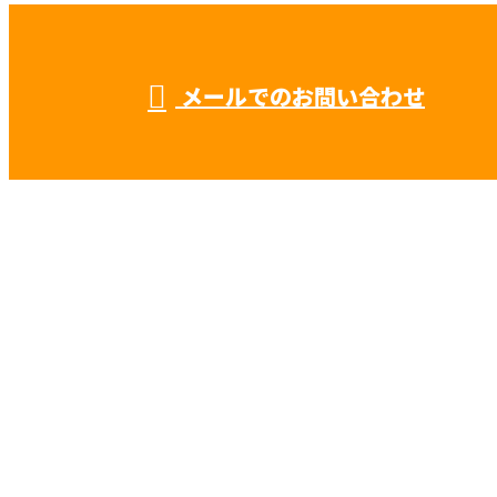
受付／8：00 ～ 17：00
※求人媒体・広告関係の営業電話固くお断り
メールでのお問い合わせ
などで鍛冶工事や鉄骨工事なら秋元工業
株式会社におまかせ
ホーム
業務案内
施工実績
採用情報
会社概要
BLOG
サイトマップ
お問い合わせ