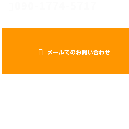
090-1774-5717
川口市
受付／8：00 ～ 17：00
※求人媒体・広告関係の営業電話固くお断り
メールでのお問い合わせ
などで鍛冶工事や鉄骨工事なら秋元工業
株式会社におまかせ
ホーム
業務案内
施工実績
採用情報