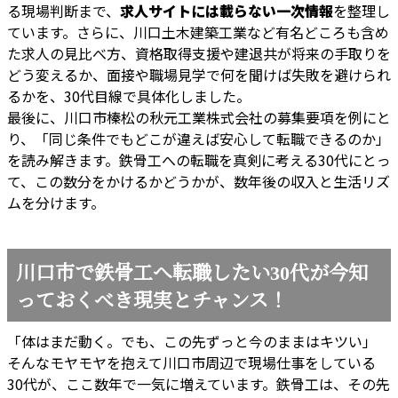
る現場判断まで、
求人サイトには載らない一次情報
を整理し
ています。さらに、川口土木建築工業など有名どころも含め
た求人の見比べ方、資格取得支援や建退共が将来の手取りを
どう変えるか、面接や職場見学で何を聞けば失敗を避けられ
るかを、30代目線で具体化しました。
最後に、川口市榛松の秋元工業株式会社の募集要項を例にと
り、「同じ条件でもどこが違えば安心して転職できるのか」
を読み解きます。鉄骨工への転職を真剣に考える30代にとっ
て、この数分をかけるかどうかが、数年後の収入と生活リズ
ムを分けます。
川口市で鉄骨工へ転職したい30代が今知
っておくべき現実とチャンス！
「体はまだ動く。でも、この先ずっと今のままはキツい」
そんなモヤモヤを抱えて川口市周辺で現場仕事をしている
30代が、ここ数年で一気に増えています。鉄骨工は、その先