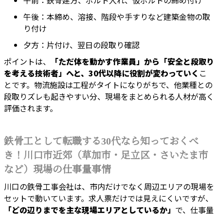
午前：鉄骨建方、ボルト入れ、仮ボルトの締め付け
午後：本締め、溶接、階段や手すりなど建築金物の取
り付け
夕方：片付け、翌日の段取り確認
ポイントは、
「ただ体を動かす作業員」から「安全と段取り
を考える技術者」へと、30代以降に役割が変わっていく
こ
とです。物流施設は工程がタイトになりがちで、他業種との
段取りズレも起きやすい分、現場をまとめられる人材が高く
評価されます。
鉄骨工として転職する30代なら知っておくべ
き！川口市近郊（草加市・足立区・さいたま市
など）現場の仕事量事情
川口の鉄骨工事会社は、市内だけでなく周辺エリアの現場を
セットで動いています。求人票だけでは見えにくいですが、
「どの辺りまでを主な現場エリアとしているか」
で、仕事量