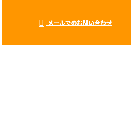
受付／8：00 ～ 17：00
※求人媒体・広告関係の営業電話固くお断り
メールでのお問い合わせ
などで鍛冶工事や鉄骨工事なら秋元工業
株式会社におまかせ
ホーム
業務案内
施工実績
採用情報
会社概要
BLOG
サイトマップ
お問い合わせ