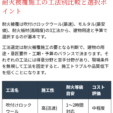
耐火被覆施工の工法別比較と選択ポ
イント
耐火被覆は吹付けロックウール(最速)、モルタル(最安
値)、耐火板材(高精度)の3工法から、建物用途と予算で
選択するのが基本です。
工法選定は耐火被覆施工の要となる判断で、建物の用
途・意匠要件・工期・予算のバランスで決まります。そ
れぞれの工法には得意分野と苦手分野があり、現場条件
を無視して工法を固定すると、施工トラブルや品質低下
を招くことになります。
耐火等級
コスト
工法名
施工性
目安
評価
吹付けロック
1〜2時間
高(迅速)
中程度
ウール
対応