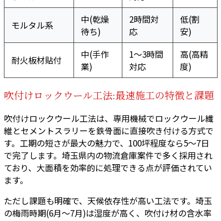
中(乾燥
2時間対
低(割
モルタル系
待ち)
応
安)
中(手作
1〜3時間
高(高精
耐火板材貼付
業)
対応
度)
吹付けロックウール工法:最速施工の特徴と課題
吹付けロックウール工法は、専用機械でロックウール繊
維とセメントスラリーを鉄骨面に直接吹き付ける方式で
す。工期の短さが最大の魅力で、100坪程度なら5〜7日
で完了します。埼玉県内の物流倉庫案件で多く採用され
ており、大面積を効率的に処理できる点が評価されてい
ます。
ただし課題も明確で、天候依存性が高い工法です。埼玉
の梅雨時期(6月〜7月)は湿度が高く、吹付け材の含水率