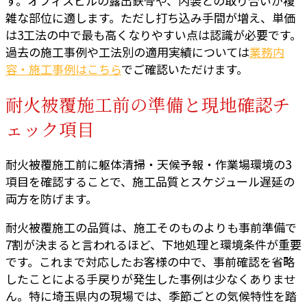
す。オフィスビルの露出鉄骨や、内装との取り合いが複
雑な部位に適します。ただし打ち込み手間が増え、単価
は3工法の中で最も高くなりやすい点は認識が必要です。
過去の施工事例や工法別の適用実績については
業務内
容・施工事例はこちら
でご確認いただけます。
耐火被覆施工前の準備と現地確認チ
ェック項目
耐火被覆施工前に躯体清掃・天候予報・作業場環境の3
項目を確認することで、施工品質とスケジュール遅延の
両方を防げます。
耐火被覆施工の品質は、施工そのものよりも事前準備で
7割が決まると言われるほど、下地処理と環境条件が重要
です。これまで対応したお客様の中で、事前確認を省略
したことによる手戻りが発生した事例は少なくありませ
ん。特に埼玉県内の現場では、季節ごとの気候特性を踏