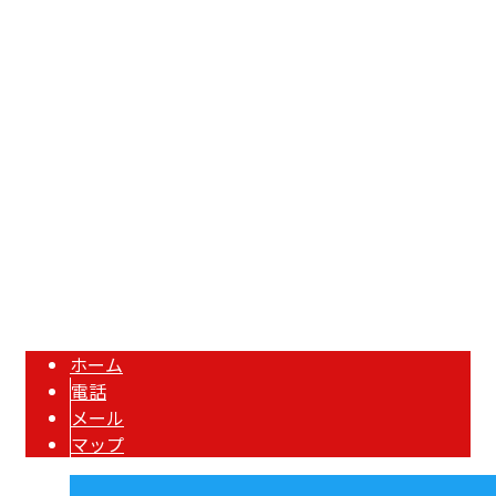
〒334-0062
埼玉県川口市榛松875-1
Googleマップで確認する
担当者直通：090-1774-5717 FAX：048-242-3277 ※
求人媒体・広告関係の営業電話固くお断り
秋元工業株式会社は埼玉県川口市の鉄骨業者です｜求人中
Copyright © 川口市などで鍛冶工事や鉄骨工事なら秋元工業株式会社におまかせ. All
rights reserved.
ホーム
電話
メール
マップ