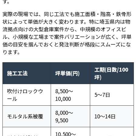
す。
実際の現場では、同じ工法でも施工面積・階高・鉄骨形
状によって単価が大きく変わります。特に埼玉県内は物
流拠点向けの大型倉庫案件から、中規模のオフィスビ
ル、小規模な工場まで案件バリエーションが広く、坪単
価の目安を掴んでおくと発注判断が格段にスムーズにな
ります。
工期(日数/100
施工工法
坪単価(円)
坪)
吹付けロックウ
8,500〜
5〜7日
ール
10,000
8,000〜
モルタル系被覆
10〜14日
9,500
10,500〜