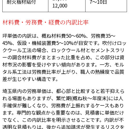
耐火板材貼付
7〜10日
12,000
材料費・労務費・経費の内訳比率
坪単価の内訳は、概ね材料費50〜60%、労務費35〜
45%、仮設・機械装置費5〜10%が目安です。吹付けロッ
クウール工法の場合、ロックウール材とセメントスラリ
ーの調合材料費がまとまった比重を占め、この部分は資
材市況の影響を受けやすい傾向があります。一方、モル
タル系工法は労務費比率が上がり、職人の熟練度で品質
差が生じやすい構造です。
埼玉県内の労務単価は、都心部と比較すると若干抑えら
れる場面もありますが、繁忙期(概ね秋〜年度末)には人
手確保が難しくなり、労務費が上振れするケースもあり
ます。専門的な観点から重要なのは、見積書に単価だけ
でなく、この内訳比率を明示させることです。内訳が不
透明な見積もりは、後から追加請求が発生するリスクを