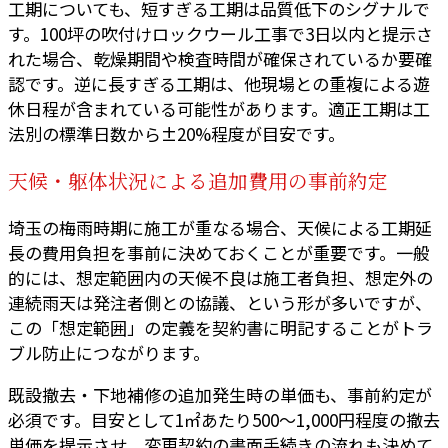
工期についても、短すぎる工期は品質低下のシグナルで
す。100坪の吹付けロックウール工事で3日以内と提示さ
れた場合、乾燥期間や検査時間が確保されているか要確
認です。逆に長すぎる工期は、他現場との重複による遊
休日程が含まれている可能性があります。適正工期は工
法別の標準日数から±20%程度が目安です。
天候・躯体状況による追加費用の事前約定
埼玉の梅雨時期に施工が重なる場合、天候による工期延
長の費用負担を事前に決めておくことが重要です。一般
的には、想定範囲内の天候不良は施工者負担、想定外の
連続雨天は発注者側との協議、という形が多いですが、
この「想定範囲」の定義を契約書に明記することがトラ
ブル防止につながります。
既設撤去・下地補修の追加発生時の単価も、事前約定が
必須です。目安として1㎡あたり500〜1,000円程度の撤去
単価を提示させ、変更契約の書面手続きの流れも決めて