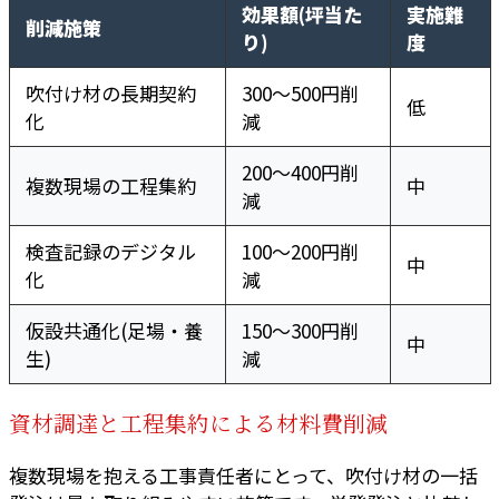
効果額(坪当た
実施難
削減施策
り)
度
吹付け材の長期契約
300〜500円削
低
化
減
200〜400円削
複数現場の工程集約
中
減
検査記録のデジタル
100〜200円削
中
化
減
仮設共通化(足場・養
150〜300円削
中
生)
減
資材調達と工程集約による材料費削減
複数現場を抱える工事責任者にとって、吹付け材の一括