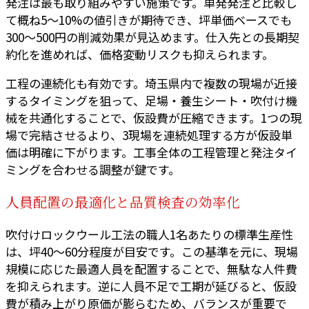
発注は最も取り組みやすい施策です。単発発注と比較し
て概ね5〜10%の値引きが期待でき、坪単価ベースでも
300〜500円の削減効果が見込めます。仕入先との長期契
約化を進めれば、価格変動リスクも抑えられます。
工程の連続化も有効です。埼玉県内で複数の現場が近接
するタイミングを狙って、足場・養生シート・吹付け機
械を共通化することで、仮設費が圧縮できます。1つの現
場で完結させるより、3現場を連続処理する方が仮設単
価は明確に下がります。工事全体の工程管理と発注タイ
ミングを合わせる調整が鍵です。
人員配置の最適化と品質検査の効率化
吹付けロックウール工法の職人1名あたりの標準生産性
は、坪40〜60分程度が目安です。この基準を元に、現場
規模に応じた最適人員を配置することで、無駄な人件費
を抑えられます。逆に人員不足で工期が延びると、仮設
費が積み上がり原価が膨らむため、バランスが重要で