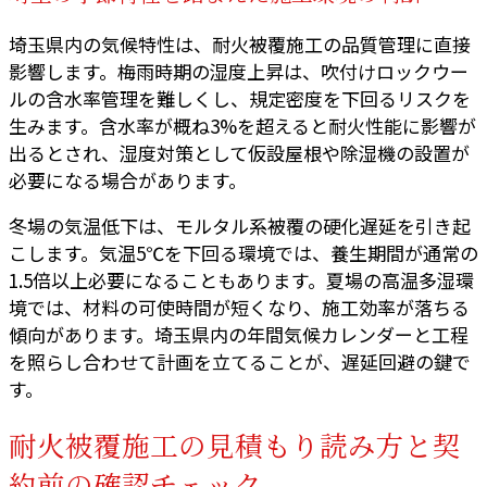
埼玉県内の気候特性は、耐火被覆施工の品質管理に直接
影響します。梅雨時期の湿度上昇は、吹付けロックウー
ルの含水率管理を難しくし、規定密度を下回るリスクを
生みます。含水率が概ね3%を超えると耐火性能に影響が
出るとされ、湿度対策として仮設屋根や除湿機の設置が
必要になる場合があります。
冬場の気温低下は、モルタル系被覆の硬化遅延を引き起
こします。気温5℃を下回る環境では、養生期間が通常の
1.5倍以上必要になることもあります。夏場の高温多湿環
境では、材料の可使時間が短くなり、施工効率が落ちる
傾向があります。埼玉県内の年間気候カレンダーと工程
を照らし合わせて計画を立てることが、遅延回避の鍵で
す。
耐火被覆施工の見積もり読み方と契
約前の確認チェック