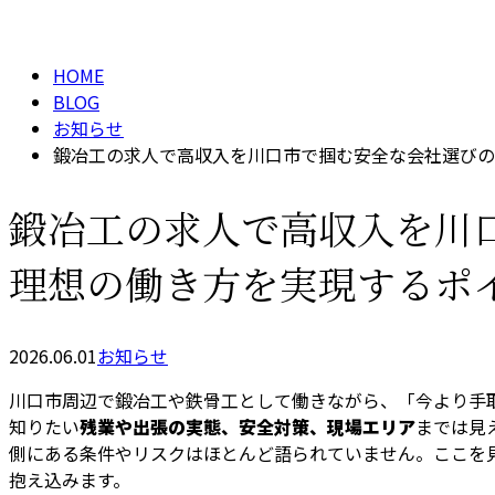
BLOG
HOME
BLOG
お知らせ
鍛冶工の求人で高収入を川口市で掴む安全な会社選びの
鍛冶工の求人で高収入を川
理想の働き方を実現するポ
2026.06.01
お知らせ
川口市周辺で鍛冶工や鉄骨工として働きながら、「今より手
知りたい
残業や出張の実態、安全対策、現場エリア
までは見
側にある条件やリスクはほとんど語られていません。ここを
抱え込みます。