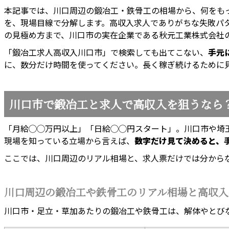
本記事では、川口周辺の鍛冶工・鉄骨工の相場から、何をも
を、現場目線で分解します。高収入求人でありがちな失敗パ
の見極め方まで、川口市の実在企業である秋元工業株式会社
「鍛冶工求人高収入川口市」で検索しても出てこない、
手元
に、数分だけ時間を使ってください。長く稼ぎ続けるために
川口市で鍛冶工と求人で高収入を狙うなら
「月給◯◯万円以上」「日給◯◯円スタート」。川口市や埼
現場を知っている立場から言えば、
数字だけ見て決めると、
ここでは、川口周辺のリアル相場と、求人票だけでは分から
川口周辺の鍛冶工や鉄骨工のリアル相場と高収入
川口市・足立・草加あたりの鍛冶工や鉄骨工は、解体やとび