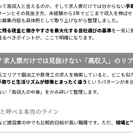
って高収入と言えるのか、そして求人票だけでは分からない
手
ターンとその見抜き方、未経験から3年でどこまで収入を伸ば
の募集内容も具体例として取り上げながら整理しました。
に残る現金と働きやすさを最大化する会社選びの基準
を一気に
見るべきポイントが、ここで明確になります。
？求人票だけでは見抜けない「高収入」のリ
玉エリアで鍛冶工や鉄骨工の求人を検索していると、どこも似
手取りと生活リズムが想像とまったく違う
というパターンが本
ない「高収入の中身」をかみ砕いて整理します。
と呼べる本当のライン
など建設業の中でも比較的日給が高い職種です。ただ、
相場と