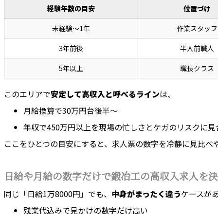
経験年数の目安
位置づけ
未経験〜1年
作業スタッフ
3年前後
半人前職人
5年以上
職長クラス
このエリアで
安定して高収入と呼べるライン
は、
月給換算で30万円台後半〜
年収で450万円以上を現場の忙しさとケガのリスクに
ここをひとつの目安にすると、求人票の数字を冷静に見比べ
日給や月給の数字だけで鍛冶工の高収入求人を決
同じ「日給1万8000円」でも、
中身がまったく違う
ケースが
残業代込みで見かけの数字だけ高い