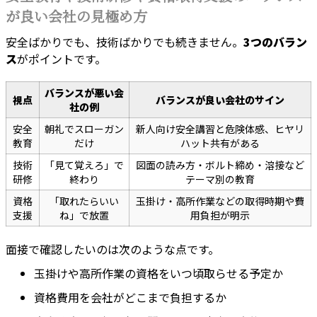
が良い会社の見極め方
安全ばかりでも、技術ばかりでも続きません。
3つのバラン
ス
がポイントです。
バランスが悪い会
視点
バランスが良い会社のサイン
社の例
安全
朝礼でスローガン
新人向け安全講習と危険体感、ヒヤリ
教育
だけ
ハット共有がある
技術
「見て覚えろ」で
図面の読み方・ボルト締め・溶接など
研修
終わり
テーマ別の教育
資格
「取れたらいい
玉掛け・高所作業などの取得時期や費
支援
ね」で放置
用負担が明示
面接で確認したいのは次のような点です。
玉掛けや高所作業の資格をいつ頃取らせる予定か
資格費用を会社がどこまで負担するか