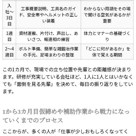
入
工事概要説明、工具名のガイ
わからない用語をその場
社〜
ド、安全帯やヘルメットの正し
で聞ける空気があるかが
3日
い装着
重要
目
1週
資材運搬、片付け、声出し、あ
体力とマナーの基礎づく
目
いさつ、報連相の練習
り
2〜4
ボルト準備、簡単な雑鍛冶作業
「どこに何があるか」を
週目
の手元、足場まわりの整理
体で覚える期間
この1カ月で、現場での立ち位置や先輩との距離感が決まり
ます。研修が充実している会社ほど、1人に1人とはいかなく
ても「面倒を見る先輩」を決めて、毎日の振り返りをしてい
ます。
1から3カ月目仮締めや補助作業から戦力になっ
ていくまでのプロセス
ここからが、多くの人が「仕事が少しおもしろくなってく