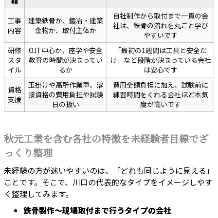
軸
自社制作から取付まで一貫の会
工事
建築鉄骨か、鍛冶・建築
社は、鉄骨の流れを丸ごと学び
内容
金物か、取付主体か
やすいです
研修
OJT中心か、座学や安全
「最初の1週間は工具と安全だ
スタ
教育の時間が決まってい
け」など段階が決まっている会社
イル
るか
は安心です
玉掛けや高所作業車、溶
費用全額負担に加え、試験前に
資格
接資格の費用負担や試験
練習時間をくれる会社ほど本気
支援
日の扱い
度が高いです
秋元工業を含む各社の特徴を未経験者目線でざ
っくり整理
未経験の方が迷いやすいのは、「どれも同じように見える」
ことです。そこで、川口の代表的なタイプをイメージしやす
く整理してみます。
鉄骨製作〜現場取付まで行うタイプの会社