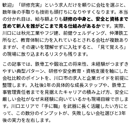
歓迎」「研修充実」という求人だけを頼りに会社を選ぶと、
数年後の手取りも技術も頭打ちになりやすくなります。本当
の分かれ目は、給与額よりも
研修の中身と、安全と資格まで
含めて新人を誰がどこまで見る仕組みがあるか
です。実際、
川口には秋元工業やフジ建、前健ウェルディング、仲澤鉄工
所など、教育体制に力を入れているとされる会社が複数あり
ますが、その違いを理解せずに入社すると、「見て覚えろ」
の現場に放り込まれるリスクも残ります。
この記事では、鉄骨工や鍛冶工の将来性、未経験がつまずき
やすい典型パターン、研修や安全教育・資格支援を軸にした
会社比較のポイントを、川口市の求人と企業ガイドを前提に
整理します。入社後1年の具体的な成長ステップや、鉄骨工
事管理責任者までを見据えたキャリアの積み上げ方、安全に
厳しい会社がなぜ未経験に向いているかも現場目線で示しま
す。川口エリアで「手に職」を武器に長く活躍したい方にと
って、この数分のインプットが、失敗しない会社選びと3年
後の実力を左右します。