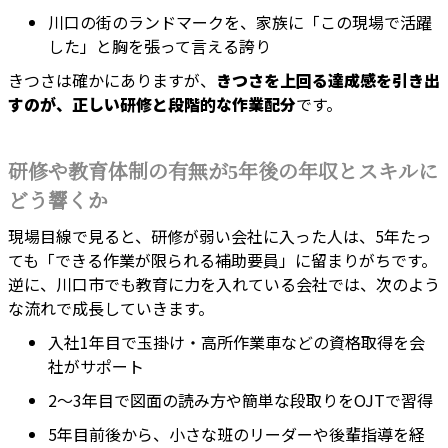
川口の街のランドマークを、家族に「この現場で活躍
した」と胸を張って言える誇り
きつさは確かにありますが、
きつさを上回る達成感を引き出
すのが、正しい研修と段階的な作業配分
です。
研修や教育体制の有無が5年後の年収とスキルに
どう響くか
現場目線で見ると、研修が弱い会社に入った人は、5年たっ
ても「できる作業が限られる補助要員」に留まりがちです。
逆に、川口市でも教育に力を入れている会社では、次のよう
な流れで成長していきます。
入社1年目で玉掛け・高所作業車などの資格取得を会
社がサポート
2～3年目で図面の読み方や簡単な段取りをOJTで習得
5年目前後から、小さな班のリーダーや後輩指導を経