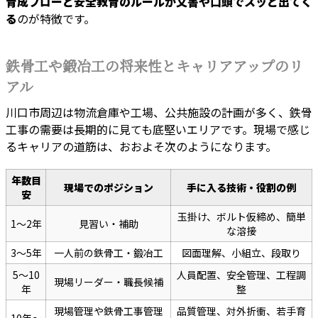
育成フローと安全教育のルールが文書や口頭でスッと出てく
る
のが特徴です。
鉄骨工や鍛冶工の将来性とキャリアアップのリ
アル
川口市周辺は物流倉庫や工場、公共施設の計画が多く、鉄骨
工事の需要は長期的に見ても底堅いエリアです。現場で感じ
るキャリアの道筋は、おおよそ次のようになります。
年数目
現場でのポジション
手に入る技術・役割の例
安
玉掛け、ボルト仮締め、簡単
1～2年
見習い・補助
な溶接
3～5年
一人前の鉄骨工・鍛冶工
図面理解、小組立、段取り
5～10
人員配置、安全管理、工程調
現場リーダー・職長候補
年
整
現場管理や鉄骨工事管理
品質管理、対外折衝、若手育