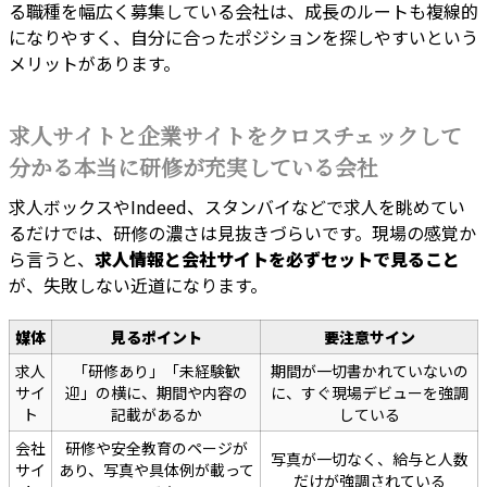
る職種を幅広く募集している会社は、成長のルートも複線的
になりやすく、自分に合ったポジションを探しやすいという
メリットがあります。
求人サイトと企業サイトをクロスチェックして
分かる本当に研修が充実している会社
求人ボックスやIndeed、スタンバイなどで求人を眺めてい
るだけでは、研修の濃さは見抜きづらいです。現場の感覚か
ら言うと、
求人情報と会社サイトを必ずセットで見ること
が、失敗しない近道になります。
媒体
見るポイント
要注意サイン
求人
「研修あり」「未経験歓
期間が一切書かれていないの
サイ
迎」の横に、期間や内容の
に、すぐ現場デビューを強調
ト
記載があるか
している
会社
研修や安全教育のページが
写真が一切なく、給与と人数
サイ
あり、写真や具体例が載って
だけが強調されている